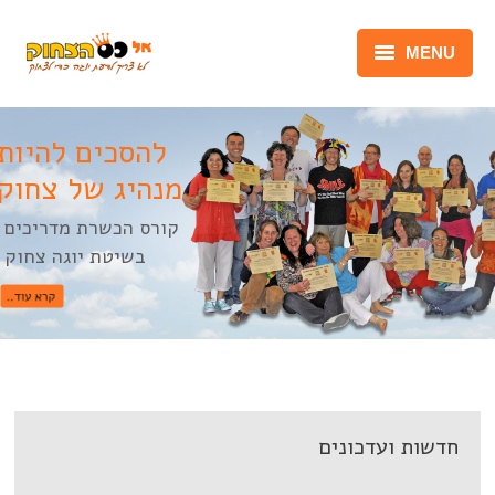
MENU
יוגה צחוק
להסכים להיות
נונסנס וג’יבריש
מנהיג של צחוק
מפגש אישי
קורס הכשרת מדריכים
בשיטת יוגה צחוק
סדנאות
קורסים
הרצאות
גלריות
חדשות ועדכונים
English