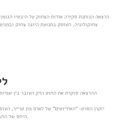
הרצאה הנותנת סקירה אודות הצחוק על היבטיו הגופניי
לי
ההרצאה סוקרת את החוט הדק העובר בין שפיות 
יוקרן הסרט: “האידיוטים” של לארס פון טרייר, הע
היחס של החברה כלפיהם, ואיבוד השליטה שלהם בתוך התפקיד שהם לקחו על עצמם.