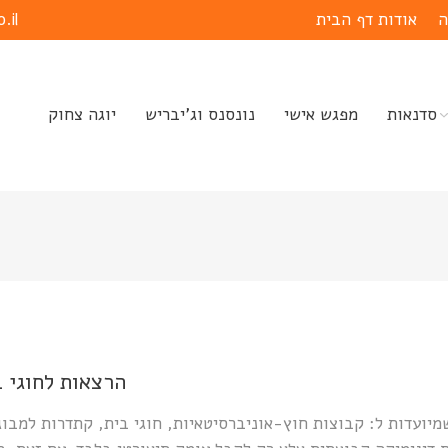
.il
ה
אודות
דף הבית
סדנאות
מפגש אישי
נונסנס וג’יבריש
יוגה צחוק
You are here:
הרצאות לחוגי ב