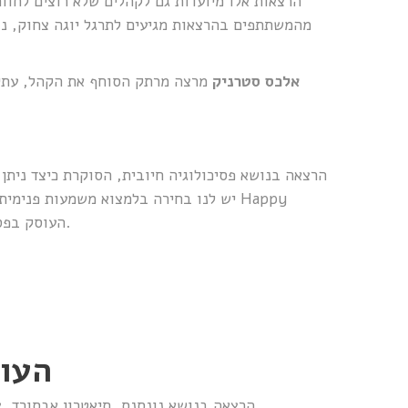
הרצאות אלו מיועדות גם לקהלים שלא רוצים לחוות
מהמשתתפים בהרצאות מגיעים לתרגל יוגה צחוק, נו
אלכס סטרניק
מרצה מרתק הסוחף את הקהל, עתיר
הרצאה בנושא פסיכולוגיה חיובית, הסוקרת כיצד ניתן
יש לנו בחירה בלמצוא משמעות פנימית מ
העוסק בפסיכולוגיה חיובית, מימוש תכלית ייחודית בחיים ונקנח בתרגול של צחוק.
העול
הרצאה בנושא נונסנס, תיאטרון אבסורד, צ