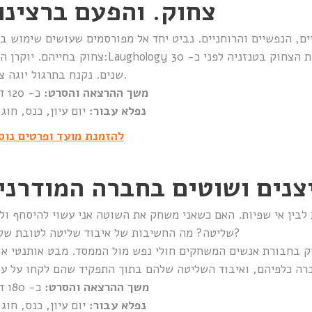
צחוק. והפעם ברצינו
ם, הנפשיים והרוחניים. נביט יחד אל מפורסמים שעושים שימוש בי
צחוק בחייהם. יוקרן הסרט:Laughology צחוקולוגיה, העוסק בתנועת היוגה צחוק ובמגיפת הצחוק בט
שנים. נקנח בתרגול יוגה צחוק.
משך ההרצאה והסרט:
כ- 120 דקות
נפלא עבור:
יום עיון, כנס, חוג
להזמנת מועד ופרטים נוס
צנים ושוטים בחברה המודרני
לבין אי שפיות. האם כשאני משחק את השוטה אני עשוי להיסחף ול
שליטה? מה החשיבות של איבוד שליטה לטובת שליטה?
וסק בחבורת אנשים המשחקים חולי נפש מול הממסד. מבט אותנטי או
משך ההרצאה והסרט:
כ- 180 דקות
נפלא עבור:
יום עיון, כנס, חוג