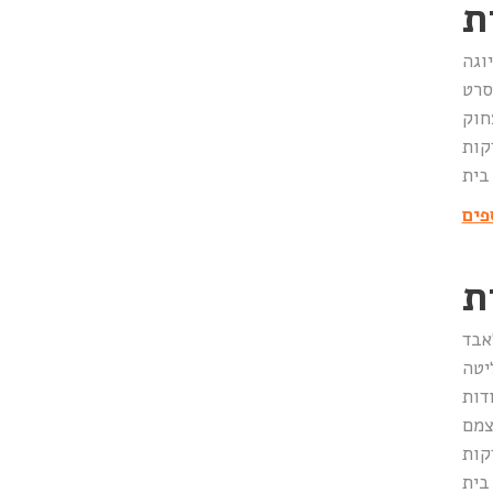
ת
וגה
נזניה לפני כ- 30
 בית
פים
ת
אבד
דות
 בית