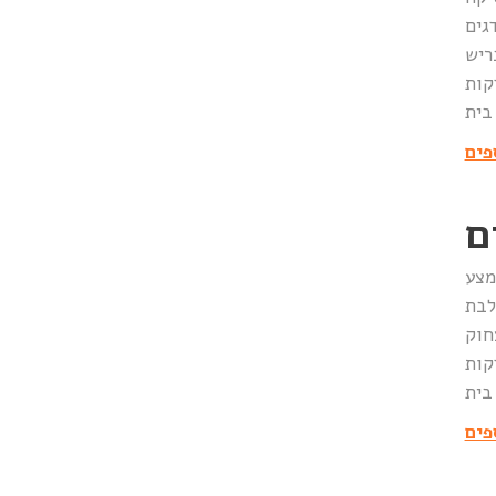
ם, הפתעות חיים כמו 11/9, המדגים
 בית
פים
ם
מצע
לבת
 בית
פים