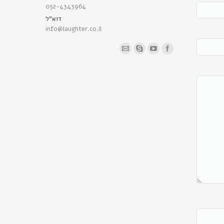
052-4343964
דוא"ל
info@laughter.co.il
Find us on: