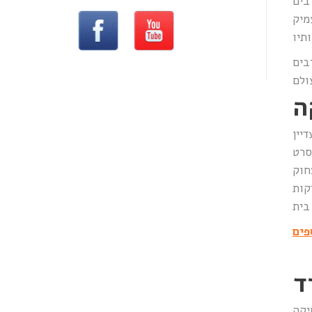
בים
מיק
בים
ה
יין
Hap
 בית
פים
ד
יקה