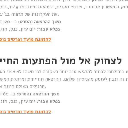
‘ העוסק בתיאטרון אבסורד, צירופי מקרי
את העקרונות של תרפיה בג’יבריש.
משך ההרצאה והסרט:
כ- 120 דקות
נפלא עבור:
יום עיון, כנס, חוג
להזמנת מועד ופרטים נוס
לצחוק אל מול הפתעות החיי
 ביכולתנו לבחור להרגיש טוב יותר כשקורה לנו משהו לא צפוי בא
ת זה ונבין לעומק מהניסיון שלהם. ההרצאה חווייתית ומרתקת המש
תרגילים מעולם היוגה צחוק.
משך ההרצאה והסרט:
כ- 60 דקות
נפלא עבור:
יום עיון, כנס, חוג
להזמנת מועד ופרטים נוס