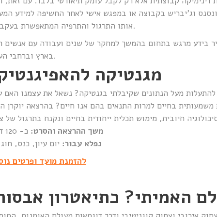
 דינימיקה קבוצתית אלא רק לקבל עומק תיאורטי בלבד. עם זאת, ר
נסנס וג’יבריש בקבוצה או במפגש אישי לאחר החשיפה למידע המע
אותו התרגול והתרפיה המתאפשרת בעקבותיו.
 בידע מרגש בתחום בהמשך למחקר של שנים ועבודה עם אנשים ר
בארץ וברחבי העולם.
מגנטיקה להאפיגנטיק
 להתעלות מעל הנתונים שקיבלתי בגנטיקה? נשאל את עצמנו האם עד
שמעותית בחיים למרות התנאים בהם אנו חיים? בהרצאה יוקרן הסרט py
משך ההרצאה והסרט:
כ- 120 דקות
נפלא עבור:
יום עיון, כנס, חוג
להזמנת מועד ופרטים נוס
ם האמיתי? כתיאטרון אבסור
חוק אירובי וצחוק קוגניטיבי ודרך דוגמאות מעולם האומנות, המוס