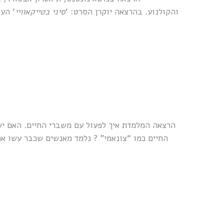
והקולנוע. בהרצאה יוקרן הסרט: ‘
סיני בטייקאוויי
הרצאה המלמדת איך לפעול עם משברי החיים. האם יש
החיים כמו “צונאמי” ? נלמד מאנשים שכבר עשו א