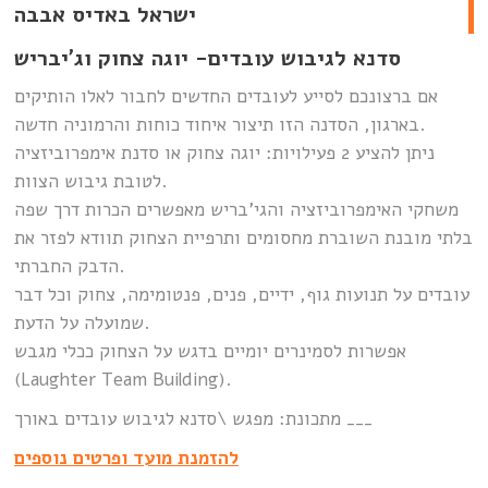
ישראל באדיס אבבה
סדנא לגיבוש עובדים- יוגה צחוק וג’יבריש
אם ברצונכם לסייע לעובדים החדשים לחבור לאלו הותיקים
בארגון, הסדנה הזו תיצור איחוד כוחות והרמוניה חדשה.
ניתן להציע 2 פעילויות: יוגה צחוק או סדנת אימפרוביזציה
לטובת גיבוש הצוות.
משחקי האימפרוביזציה והגי’בריש מאפשרים הכרות דרך שפה
בלתי מובנת השוברת מחסומים ותרפיית הצחוק תוודא לפזר את
הדבק החברתי.
עובדים על תנועות גוף, ידיים, פנים, פנטומימה, צחוק וכל דבר
שמועלה על הדעת.
אפשרות לסמינרים יומיים בדגש על הצחוק ככלי מגבש
(Laughter Team Building).
מתכונת: מפגש \סדנא לגיבוש עובדים באורך ___
להזמנת מועד ופרטים נוספים