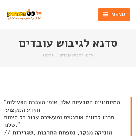
MENU
יוגה צחוק
סדנא לגיבוש עובדים
נונסנס וג’יבריש
You are here:
סדנא לגיבוש עובדים
Home
מפגש אישי
סדנאות
קורסים
“המיומנויות הטבעיות שלו, אופי העברת הפעילות
הרצאות
והידע המקצועי
תרמו לחוויה אותנטית ומעשירה עבור כל הצוות
גלריות
שלנו.”
מוניקה מנקר, נספחת התרבות ,שגרירות
//
English