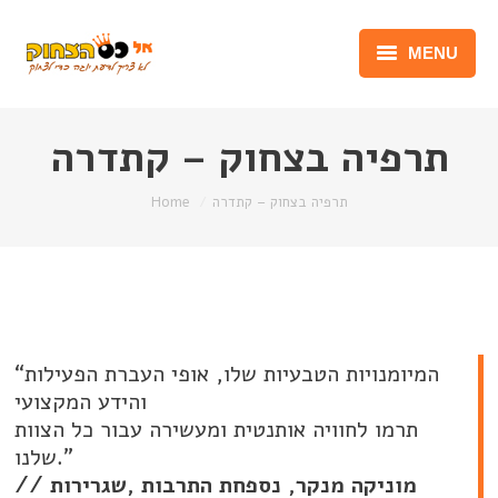
MENU
יוגה צחוק
תרפיה בצחוק – קתדרה
נונסנס וג’יבריש
You are here:
תרפיה בצחוק – קתדרה
Home
מפגש אישי
סדנאות
קורסים
“המיומנויות הטבעיות שלו, אופי העברת הפעילות
הרצאות
והידע המקצועי
תרמו לחוויה אותנטית ומעשירה עבור כל הצוות
גלריות
שלנו.”
// מוניקה מנקר, נספחת התרבות ,שגרירות
English