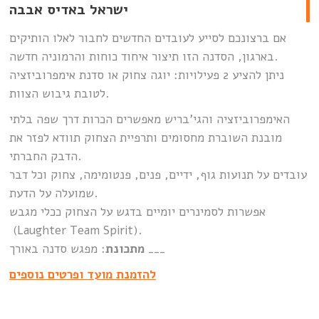
ישראל באדיס אבבה
אם ברצונכם לסייע לעובדים החדשים לחבור לאלו הותיקים
בארגון, הסדנה הזו תיצור איחוד כוחות והרמוניה חדשה.
ניתן להציע 2 פעילויות: יוגה צחוק או סדנת אימפרוביזציה
לטובת גיבוש הצוות.
האימפרוביזציה והגי’בריש מאפשרים הכרות דרך שפה בלתי
מובנת השוברת מחסומים ותרפיית הצחוק תוודא לפזר את
הדבק החברתי.
עובדים על תנועות גוף, ידיים, פנים, פנטומימה, צחוק וכל דבר
שמועלה על הדעת.
אפשרות לסמינרים יומיים בדגש על הצחוק ככלי מגבש
(Laughter Team Spirit).
: מפגש סדנה באורך ___
מתכונת
להזמנת מועד ופרטים נוספים